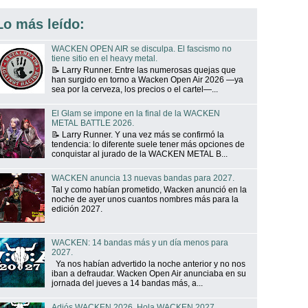
Lo más leído:
WACKEN OPEN AIR se disculpa. El fascismo no
tiene sitio en el heavy metal.
📝 Larry Runner. Entre las numerosas quejas que
han surgido en torno a Wacken Open Air 2026 —ya
sea por la cerveza, los precios o el cartel—...
El Glam se impone en la final de la WACKEN
METAL BATTLE 2026.
📝 Larry Runner. Y una vez más se confirmó la
tendencia: lo diferente suele tener más opciones de
conquistar al jurado de la WACKEN METAL B...
WACKEN anuncia 13 nuevas bandas para 2027.
Tal y como habían prometido, Wacken anunció en la
noche de ayer unos cuantos nombres más para la
edición 2027.
WACKEN: 14 bandas más y un día menos para
2027.
Ya nos habían advertido la noche anterior y no nos
iban a defraudar. Wacken Open Air anunciaba en su
jornada del jueves a 14 bandas más, a...
Adiós WACKEN 2026. Hola WACKEN 2027.