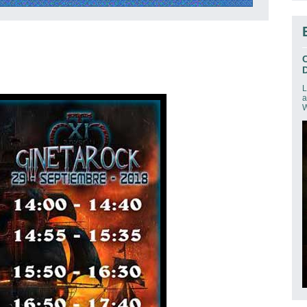
D
L
a
W