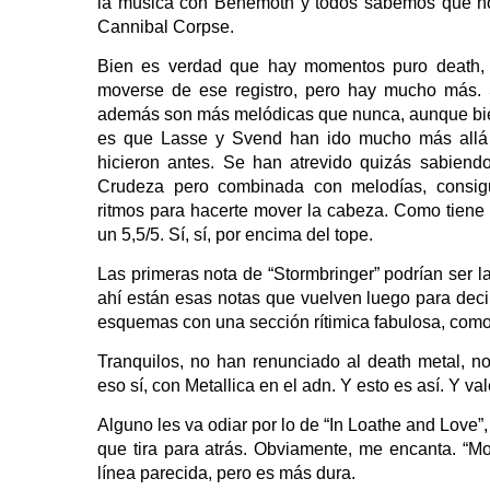
la música con Behemoth y todos sabemos que no 
Cannibal Corpse.
Bien es verdad que hay momentos puro death, 
moverse de ese registro, pero hay mucho más. S
además son más melódicas que nunca, aunque bien
es que Lasse y Svend han ido mucho más allá y
hicieron antes. Se han atrevido quizás sabiend
Crudeza pero combinada con melodías, consigui
ritmos para hacerte mover la cabeza. Como tiene
un 5,5/5. Sí, sí, por encima del tope.
Las primeras nota de “Stormbringer” podrían ser l
ahí están esas notas que vuelven luego para deci
esquemas con una sección rítimica fabulosa, como
Tranquilos, no han renunciado al death metal, no
eso sí, con Metallica en el adn. Y esto es así. Y va
Alguno les va odiar por lo de “In Loathe and Love
que tira para atrás. Obviamente, me encanta. “Mo
línea parecida, pero es más dura.