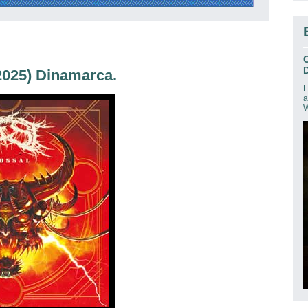
D
2025) Dinamarca.
L
a
W