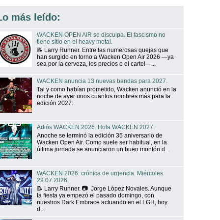
Lo más leído:
WACKEN OPEN AIR se disculpa. El fascismo no
tiene sitio en el heavy metal.
📝 Larry Runner. Entre las numerosas quejas que
han surgido en torno a Wacken Open Air 2026 —ya
sea por la cerveza, los precios o el cartel—...
WACKEN anuncia 13 nuevas bandas para 2027.
Tal y como habían prometido, Wacken anunció en la
noche de ayer unos cuantos nombres más para la
edición 2027.
Adiós WACKEN 2026. Hola WACKEN 2027.
Anoche se terminó la edición 35 aniversario de
Wacken Open Air. Como suele ser habitual, en la
última jornada se anunciaron un buen montón d...
WACKEN 2026: crónica de urgencia. Miércoles
29.07.2026.
📝 Larry Runner. 📷 Jorge López Novales. Aunque
la fiesta ya empezó el pasado domingo, con
nuestros Dark Embrace actuando en el LGH, hoy
d...