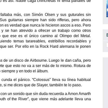
es así. Nadie caga chinchetas ni tenía pañales de
faltaba más, con Simón Olsen y sus guturales sin
us guitarras siempre han sido rifferas, pero ahora
 es verdad que nunca le hicieron ascos a eso. Pero
 se han atrevido a ofrecer un trabajo como otros
o que ese es el único camino al Olimpo del Metal.
endo temas tarareables, estribillos recordables y
 que ser. Por ello en la Rock Hard alemana le ponen
as de un disco de Airbourne. Luego le dan caña, pero
rte que esto no va a ser más de lo mismo. Rotura de
 siempre y en todo el álbum.
 cunda el pánico. “Colossus” lleva su línea habitual
le, si me dices que de Slayer, también te lo paso.
”, con un sonido que sin duda recuerda a Amon Amarth
uth of the River”, que viene más adelante lleva una